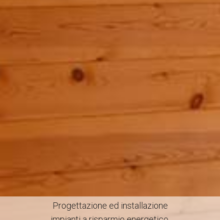
Progettazione ed installazione
impianti a risparmio energetico,